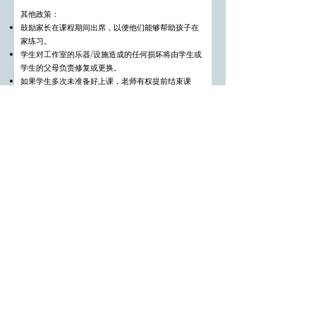
其他政策：
鼓励家长在课程期间出席，以便他们能够帮助孩子在
家练习。
学生对工作室的乐器/设施造成的任何损坏将由学生或
学生的父母负责修复或更换。
如果学生多次未准备好上课，老师有权提前结束课
程。
老师有权终止表现不尊重行为的学生的课程。
如果学费连续3个月未支付，学校有权终止学生的注
册。
学校可能在课程或活动期间拍摄或录制学生，并可能
将这些材料用于宣传或存档目的。
所有工作室政策均可根据学校的裁量权进行更改。
我已阅读、理解并接受了The Pianology
钢琴学院的政策。
提交