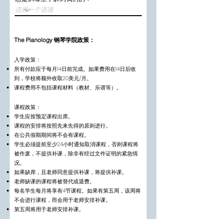
The Pianology 钢琴学院政策：
入学政策：
所有付款应于每月14日前完成。如果费用在14日后收
到，学校将额外收取20美元/月。
课程费用不包括课程材料（教材、乐谱等）。
课程政策：
学生应按预定课程出席。
课程的安排将按照先来先得的原则进行。
在公共假期期间将不会有课程。
学生必须提前至少24小时通知取消课程，否则课程将
被作废，不提供补课，除非有经过文件证明的紧急情
况。
如果缺席，且老师同意提供补课，将提供补课。
老师缺课的课程将被替代或退费。
每名学生每月将享有4节课程。如果有第五周，该周将
不会进行课程，而会用于老师安排补课。
第五周将用于老师安排补课。