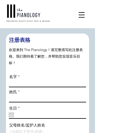
EXPLORING EIGHTY-EIGHT KEYS & BEYOND
注册表格
欢迎来到 The Pianology！请完整填写此注册表
格。我们期待着了解您，并帮助您实现音乐目
标！
名字
姓氏
r
生日
*
e
q
u
i
父母姓名/监护人姓名
r
e